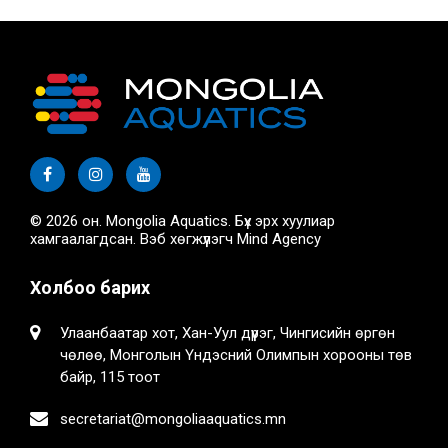
© 2026 он. Mongolia Aquatics. Бүх эрх хуулиар
хамгаалагдсан. Вэб хөгжүүлэгч
Mind Agency
Холбоо барих
Улаанбаатар хот, Хан-Уул дүүрэг, Чингисийн өргөн
чөлөө, Монголын Үндэсний Олимпын хорооны төв
байр, 115 тоот
secretariat@mongoliaaquatics.mn