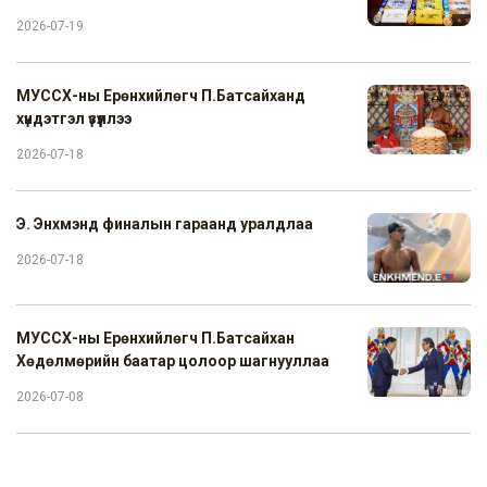
2026-07-19
МУССХ-ны Ерөнхийлөгч П.Батсайханд
хүндэтгэл үзүүллээ
2026-07-18
Э. Энхмэнд финалын гараанд уралдлаа
2026-07-18
МУССХ-ны Ерөнхийлөгч П.Батсайхан
Хөдөлмөрийн баатар цолоор шагнууллаа
2026-07-08