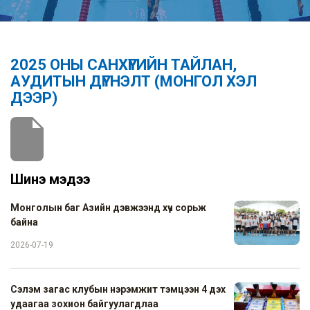
2025 ОНЫ САНХҮҮГИЙН ТАЙЛАН,
АУДИТЫН ДҮГНЭЛТ (МОНГОЛ ХЭЛ
ДЭЭР)
Шинэ мэдээ
Монголын баг Азийн дэвжээнд хүч сорьж
байна
2026-07-19
Сэлэм загас клубын нэрэмжит тэмцээн 4 дэх
удаагаа зохион байгуулагдлаа