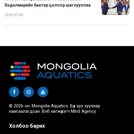
Хөдөлмөрийн баатар цолоор шагнууллаа
2026-07-08
© 2026 он. Mongolia Aquatics. Бүх эрх хуулиар
хамгаалагдсан. Вэб хөгжүүлэгч
Mind Agency
Холбоо барих