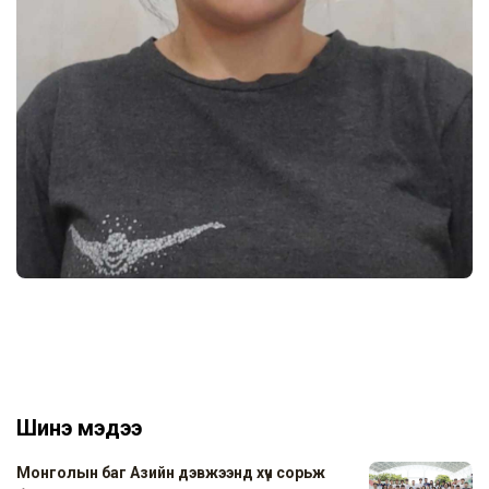
Шинэ мэдээ
Монголын баг Азийн дэвжээнд хүч сорьж