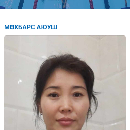
МӨНХБАРС АЮУШ