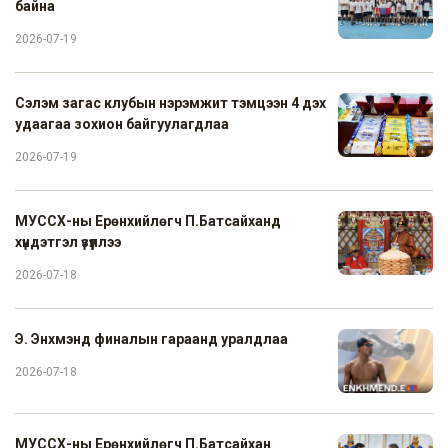
байна
2026-07-19
Сэлэм загас клубын нэрэмжит тэмцээн 4 дэх
удаагаа зохион байгуулагдлаа
2026-07-19
МУССХ-ны Ерөнхийлөгч П.Батсайханд
хүндэтгэл үзүүллээ
2026-07-18
Э. Энхмэнд финалын гараанд уралдлаа
2026-07-18
МУССХ-ны Ерөнхийлөгч П.Батсайхан