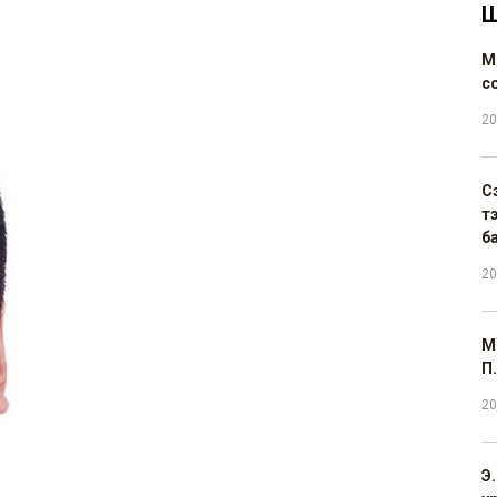
Ш
М
с
20
С
т
б
20
М
П.
20
Э