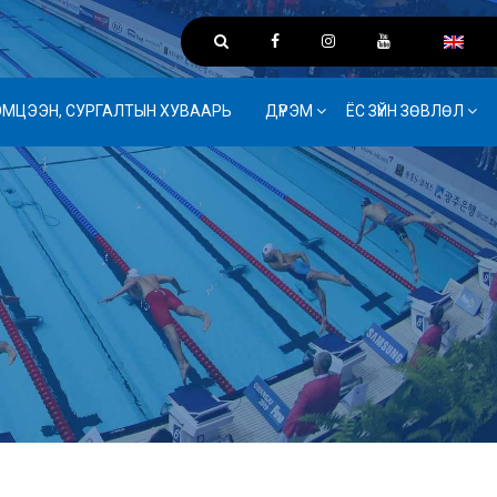
ЭМЦЭЭН, СУРГАЛТЫН ХУВААРЬ
ДҮРЭМ
ЁС ЗҮЙН ЗӨВЛӨЛ