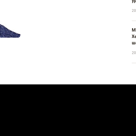
у
20
М
Х
ш
20