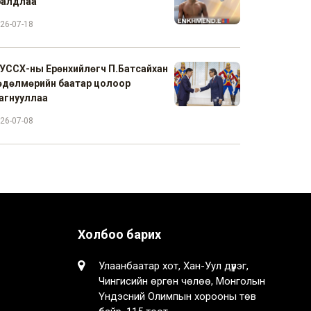
ралдлаа
26-07-18
УССХ-ны Ерөнхийлөгч П.Батсайхан
өдөлмөрийн баатар цолоор
агнууллаа
26-07-08
Холбоо барих
Улаанбаатар хот, Хан-Уул дүүрэг,
Чингисийн өргөн чөлөө, Монголын
Үндэсний Олимпын хорооны төв