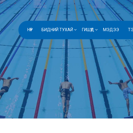
НҮҮР
БИДНИЙ ТУХАЙ
ГИШҮҮД
МЭДЭЭ
Т