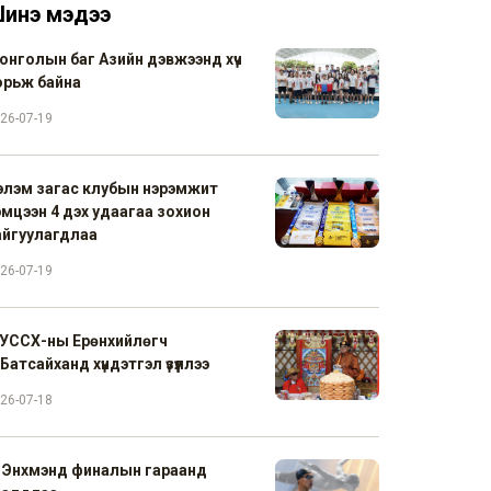
инэ мэдээ
онголын баг Азийн дэвжээнд хүч
орьж байна
26-07-19
элэм загас клубын нэрэмжит
эмцээн 4 дэх удаагаа зохион
айгуулагдлаа
26-07-19
УССХ-ны Ерөнхийлөгч
Батсайханд хүндэтгэл үзүүллээ
26-07-18
. Энхмэнд финалын гараанд