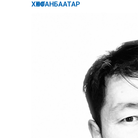
ХӨХӨӨ ГАНБААТАР