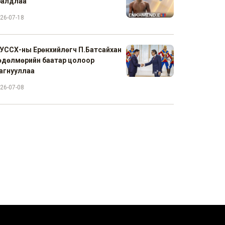
ралдлаа
26-07-18
УССХ-ны Ерөнхийлөгч П.Батсайхан
өдөлмөрийн баатар цолоор
агнууллаа
26-07-08