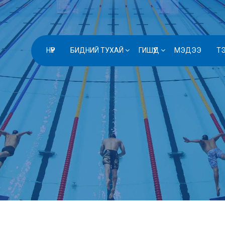
НҮҮР
БИДНИЙ ТУХАЙ
ГИШҮҮД
МЭДЭЭ
Т