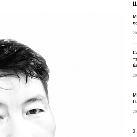
Ш
М
с
20
С
т
б
20
М
П.
20
Э