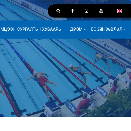
ЭМЦЭЭН, СУРГАЛТЫН ХУВААРЬ
ДҮРЭМ
ЁС ЗҮЙН ЗӨВЛӨЛ