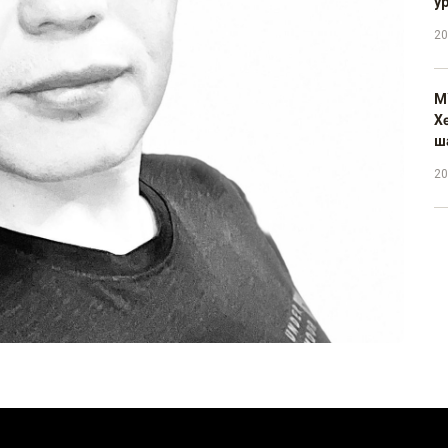
у
20
М
Х
ш
20