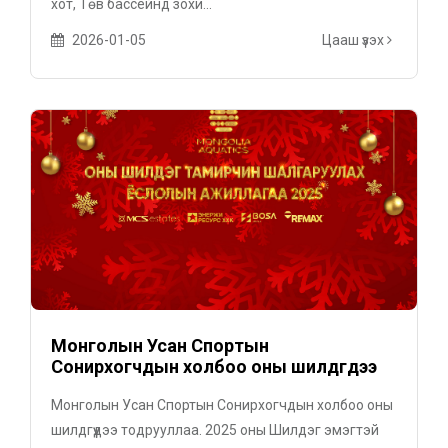
хот, Төв бассейнд зохи...
2026-01-05
Цааш үзэх
Монголын Усан Спортын
Сонирхогчдын холбоо оны шилдгүүдээ
тодрууллаа.
Монголын Усан Спортын Сонирхогчдын холбоо оны
шилдгүүдээ тодрууллаа. 2025 оны Шилдэг эмэгтэй