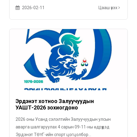
2026-02-11
Цааш үзэх
Эрдэнэт хотноо Залуучуудын
УАШТ-2026 зохиогдоно
2026 оны Усанд сэлэлтийн Залуучуудын улсын
аварга шалгаруулах 4 сарын 09-11-ны өдрүүдэд
Эрдэнэт ТӨҮГ-ийн спорт цогцолбор...