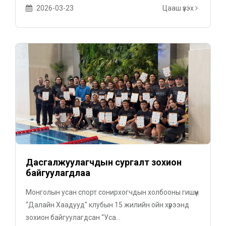
2026-03-23
Цааш үзэх
Дасгалжуулагчдын сургалт зохион
байгуулагдлаа
Монголын усан спорт сонирхогчдын холбооны гишүүн
“Далайн Хаадууд" клубын 15 жилийн ойн хүрээнд
зохион байгуулагдсан “Уса...