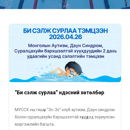
“Би сэлж сурлаа” үндэсний хөтөлбөр
МУССХ-ны гишүүн “Эс-Эс” клуб аутизм, Даун синдром
болон суралцахуйн бэрхшээлтэй хүүхдүүдэд зориулсан
мэргэжлийн багшта...