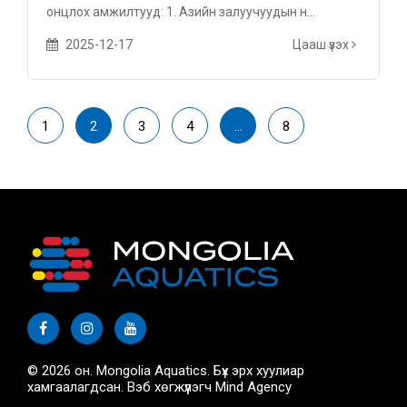
онцлох амжилтууд: 1. Азийн залуучуудын н...
2025-12-17
Цааш үзэх
1
2
3
4
…
8
© 2026 он. Mongolia Aquatics. Бүх эрх хуулиар
хамгаалагдсан. Вэб хөгжүүлэгч
Mind Agency