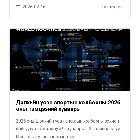
АМЖИЛТ ДҮҮРЭН...
2026-02-16
Цааш үзэх
Дэлхийн усан спортын холбооны 2026
оны тэмцээний хуваарь
2026 онд Дэлхийн усан спортын холбооны зохион
байгуулах тэмцээнүүдийн хуваарьтай танилцана уу.
Монголын усан спортын там...