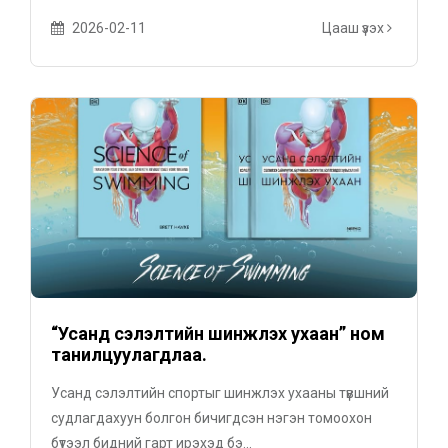
2026-02-11
Цааш үзэх
“Усанд сэлэлтийн шинжлэх ухаан” ном
танилцуулагдлаа.
Усанд сэлэлтийн спортыг шинжлэх ухааны түвшний
судлагдахуун болгон бичигдсэн нэгэн томоохон
бүтээл бидний гарт ирэхэд бэ...