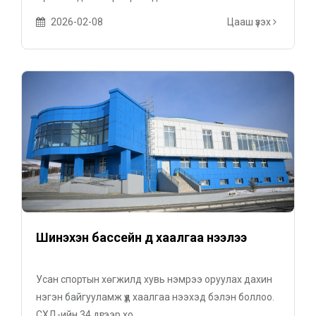
2026-02-08
Цааш үзэх
Шинэхэн бассейн үүд хаалгаа нээлээ
Усан спортын хөгжилд хувь нэмрээ оруулах дахин
нэгэн байгууламж үүд хаалгаа нээхэд бэлэн боллоо.
СХД-ийн 34 дүгээр хо...