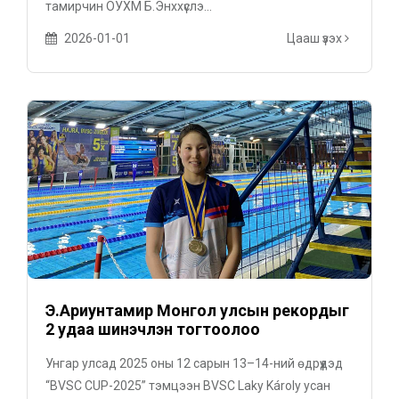
тамирчин ОУХМ Б.Энххүслэ...
2026-01-01
Цааш үзэх
Э.Ариунтамир Монгол улсын рекордыг
2 удаа шинэчлэн тогтоолоо
Унгар улсад 2025 оны 12 сарын 13–14-ний өдрүүдэд
“BVSC CUP-2025” тэмцээн BVSC Laky Károly усан