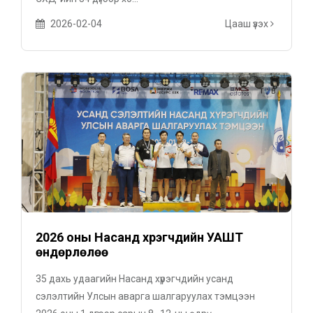
2026-02-04
Цааш үзэх
2026 оны Насанд хүрэгчдийн УАШТ
өндөрлөлөө
35 дахь удаагийн Насанд хүрэгчдийн усанд
сэлэлтийн Улсын аварга шалгаруулах тэмцээн