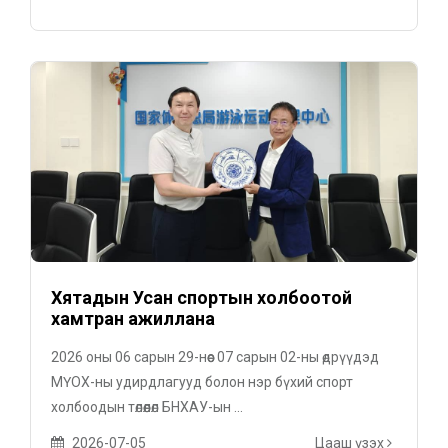
Хятадын Усан спортын холбоотой
хамтран ажиллана
2026 оны 06 сарын 29-нөөс 07 сарын 02-ны өдрүүдэд
МҮОХ-ны удирдлагууд болон нэр бүхий спорт
холбоодын төлөөлөл БНХАУ-ын ...
2026-07-05
Цааш үзэх