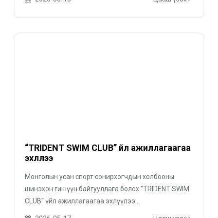
“TRIDENT SWIM CLUB” үйл ажиллагаагаа
эхлүүлээ
Монголын усан спорт сонирхогчдын холбооны
шинэхэн гишүүн байгууллага болох "TRIDENT SWIM
CLUB" үйл ажиллагаагаа эхлүүлээ...