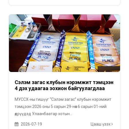
Сэлэм загас клубын нэрэмжит тэмцээн
4 дэх удаагаа зохион байгуулагдлаа
МУССХ-ны гишүүг “Сэлэм загас” клубын нэрэмжит
тэмцээн 2026 оны 5 сарын 29-нөөс 6 сарын 01-ний
өдрүүдэд Улаанбаатар хотын...
2026-07-19
Цааш үзэх