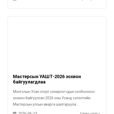
Мастерсын УАШТ-2026 зохион
байгуулагдлаа
Монголын Усан спорт сонирхогчдын холбооноос
зохион байгуулсан 2026 оны Усанд сэлэлтийн
Мастерсын улсын аварга шалгаруула...
2026-06-13
Цааш үзэх