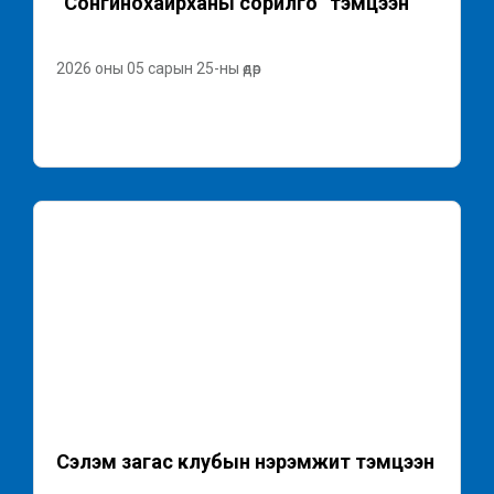
“Сонгинохайрханы сорилго” тэмцээн
2026 оны 05 сарын 25-ны өдөр
Сэлэм загас клубын нэрэмжит тэмцээн