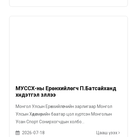
МУССХ-ны Ерөнхийлөгч П.Батсайханд
хүндэтгэл үзүүллээ
Монгол Улсын Ерөнхийлөгчийн зарлигаар Монгол
Улсын Хөдөлмөрийн баатар цол хүртсэн Монголын
Усан Спорт Сонирхогчдын холбо...
2026-07-18
Цааш үзэх