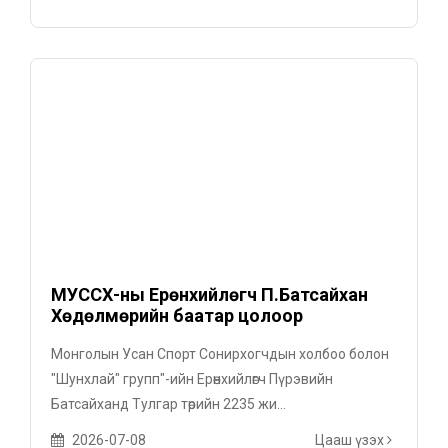
МУССХ-ны Ерөнхийлөгч П.Батсайхан
Хөдөлмөрийн баатар цолоор
шагнууллаа
Монголын Усан Спорт Сонирхогчдын холбоо болон
"Шунхлай" групп"-ийн Ерөнхийлөгч Пүрэвийн
Батсайханд Тулгар төрийн 2235 жи...
2026-07-08
Цааш үзэх