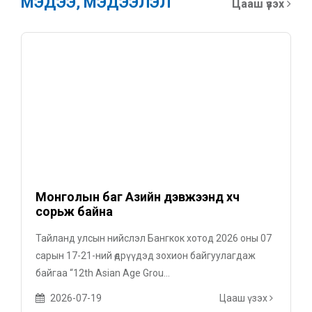
МЭДЭЭ, МЭДЭЭЛЭЛ
Цааш үзэх
Монголын баг Азийн дэвжээнд хүч
сорьж байна
Тайланд улсын нийслэл Бангкок хотод 2026 оны 07
сарын 17-21-ний өдрүүдэд зохион байгуулагдаж
байгаа “12th Asian Age Grou...
2026-07-19
Цааш үзэх