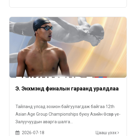
Э. Энхмэнд финалын гараанд уралдлаа
Тайланд улсад зохион байгуулагдаж байгаа 12th
Asian Age Group Championships буюу Азийн Өсвөр үе-
Залуучуудын аварга шалга...
2026-07-18
Цааш үзэх